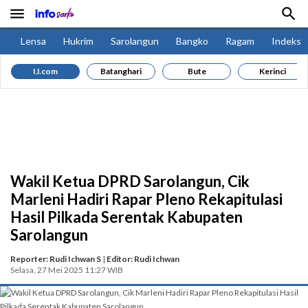


Lensa
Hukrim
Sarolangun
Bangko
Ragam
Indeks
IJ.com
Batanghari
Bute
Kerinci
Wakil Ketua DPRD Sarolangun, Cik
Marleni Hadiri Rapar Pleno Rekapitulasi
Hasil Pilkada Serentak Kabupaten
Sarolangun
Reporter: Rudi Ichwan S
|
Editor: Rudi Ichwan
Selasa, 27 Mei 2025 11:27 WIB