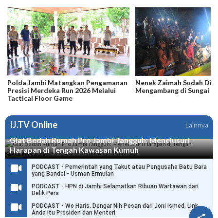
Polda Jambi Matangkan Pengamanan
Nenek Zaimah Sudah Dit
Presisi Merdeka Run 2026 Melalui
Mengambang di Sungai N
Tactical Floor Game
IJ.TV Online
Lainnya
Giat Bedah Rumah Pro Jambi Tangguh: Menelusuri
Harapan di Tengah Kawasan Kumuh
PODCAST - Pemerintah yang Takut atau Pengusaha Batu Bara
yang Bandel - Usman Ermulan
PODCAST - HPN di Jambi Selamatkan Ribuan Wartawan dari
Delik Pers
PODCAST - Wo Haris, Dengar Nih Pesan dari Joni Ismed, Link
Anda Itu Presiden dan Menteri
