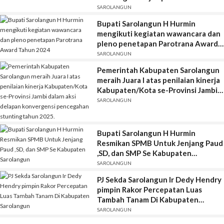
SAROLANGUN
Bupati Sarolangun H Hurmin
mengikuti kegiatan wawancara dan
pleno penetapan Parotrana Award
Tahun 2024
SAROLANGUN
Pemerintah Kabupaten Sarolangun
meraih Juara I atas penilaian kinerja
Kabupaten/Kota se-Provinsi Jambi
dalam aksi delapan konvergensi
SAROLANGUN
pencegahan stunting tahun 2025.
Bupati Sarolangun H Hurmin
Resmikan SPMB Untuk Jenjang Paud
,SD, dan SMP Se Kabupaten
Sarolangun
SAROLANGUN
PJ Sekda Sarolangun Ir Dedy Hendry
pimpin Rakor Percepatan Luas
Tambah Tanam Di Kabupaten
Sarolangun
SAROLANGUN