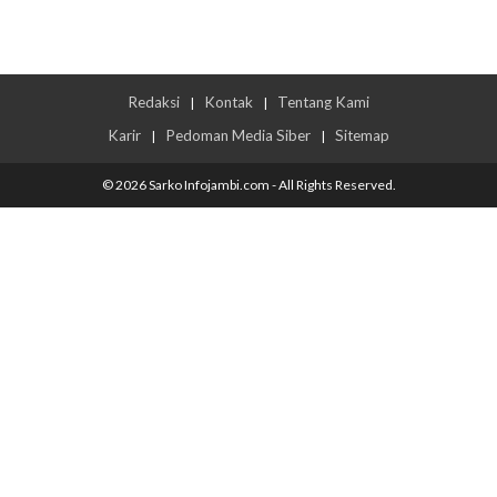
Redaksi
Kontak
Tentang Kami
|
|
Karir
Pedoman Media Siber
Sitemap
|
|
© 2026 Sarko Infojambi.com - All Rights Reserved.