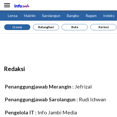

Lensa
Hukrim
Sarolangun
Bangko
Ragam
Indeks
IJ.com
Batanghari
Bute
Kerinci
Redaksi
Penanggungjawab Merangin :
Jefrizal
Penanggungjawab Sarolangun :
Rudi Ichwan
Pengelola IT :
Info Jambi Media